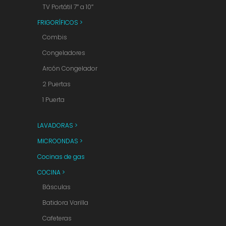
TV Portátil 7″ a 10″
FRIGORÍFICOS >
Combis
Congeladores
Arcón Congelador
2 Puertas
1 Puerta
LAVADORAS >
MICROONDAS >
Cocinas de gas
COCINA >
Básculas
Batidora Varilla
Cafeteras