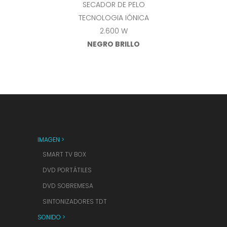
SECADOR DE PELO
TECNOLOGIA IÓNICA
2.600 W
NEGRO BRILLO
IMAGEN >
SMART TV BOX
DVD PORTÁTILES
DVD SOBREMESA
SINTONIZADORES TDT
SONIDO >