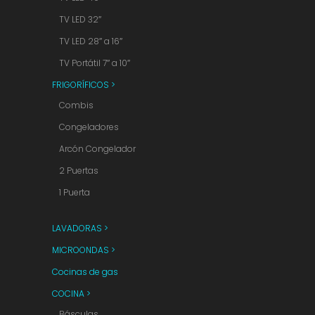
TV LED 32″
TV LED 28″ a 16″
TV Portátil 7″ a 10″
FRIGORÍFICOS >
Combis
Congeladores
Arcón Congelador
2 Puertas
1 Puerta
LAVADORAS >
MICROONDAS >
Cocinas de gas
COCINA >
Básculas