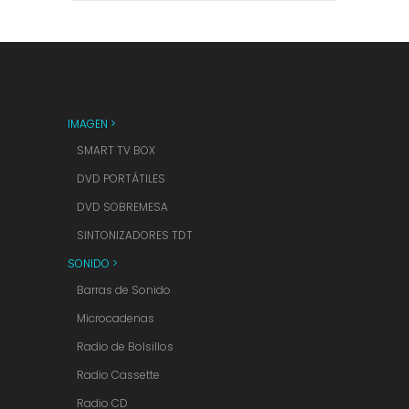
IMAGEN >
SMART TV BOX
DVD PORTÁTILES
DVD SOBREMESA
SINTONIZADORES TDT
SONIDO >
Barras de Sonido
Microcadenas
Radio de Bolsillos
Radio Cassette
Radio CD