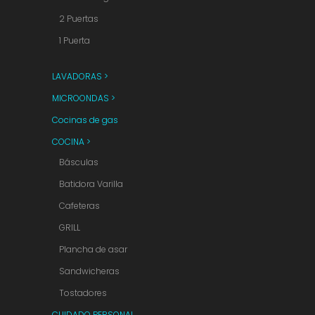
2 Puertas
1 Puerta
LAVADORAS >
MICROONDAS >
Cocinas de gas
COCINA >
Básculas
Batidora Varilla
Cafeteras
GRILL
Plancha de asar
Sandwicheras
Tostadores
CUIDADO PERSONAL