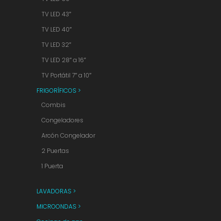
TV LED 43″
TV LED 40″
TV LED 32″
TV LED 28″ a 16″
TV Portátil 7″ a 10″
FRIGORÍFICOS >
Combis
Congeladores
Arcón Congelador
2 Puertas
1 Puerta
LAVADORAS >
MICROONDAS >