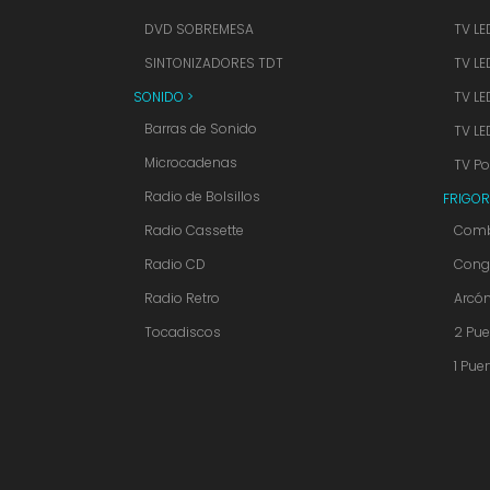
DVD SOBREMESA
TV LE
SINTONIZADORES TDT
TV LE
SONIDO >
TV LE
Barras de Sonido
TV LE
Microcadenas
TV Por
Radio de Bolsillos
FRIGOR
Radio Cassette
Comb
Radio CD
Cong
Radio Retro
Arcó
Tocadiscos
2 Pue
1 Puer