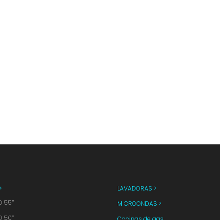
>
LAVADORAS >
D 55″
MICROONDAS >
D 50″
Cocinas de gas