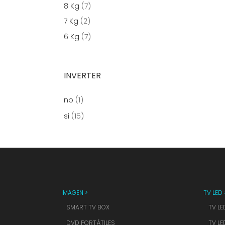
8 Kg
(7)
7 Kg
(2)
6 Kg
(7)
INVERTER
no
(1)
si
(15)
IMAGEN >
TV LED 
SMART TV BOX
TV LE
DVD PORTÁTILES
TV LE