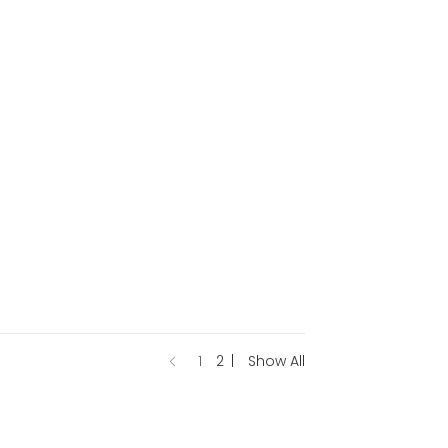
1
2
Show All