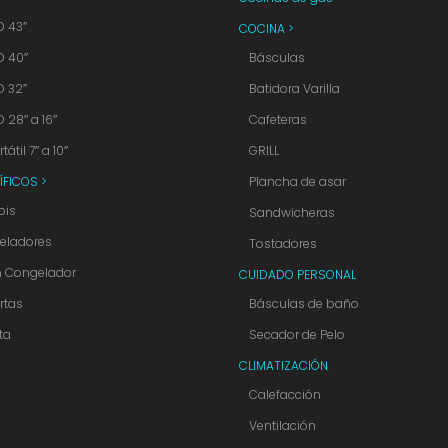
D 43″
COCINA >
D 40″
Básculas
D 32″
Batidora Varilla
D 28″ a 16″
Cafeteras
tátil 7″ a 10″
GRILL
ÍFICOS >
Plancha de asar
is
Sandwicheras
eladores
Tostadores
n Congelador
CUIDADO PERSONAL
rtas
Básculas de baño
ta
Secador de Pelo
CLIMATIZACIÓN
Calefacción
Ventilación