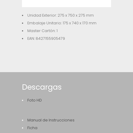
Unidad Exterior: 275 x 750 x 275 mm
Embalaje Unitario: 175 x 740 x 170 mm
Master Cartón: 1
EAN: 8427155905479
Descargas
Foto HD
Manual de Instrucciones
Ficha