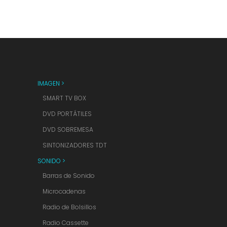
IMAGEN >
SMART TV BOX
DVD PORTÁTILES
DVD SOBREMESA
SINTONIZADORES TDT
SONIDO >
Barras de Sonido
Microcadenas
Radio de Bolsillos
Radio Cassette