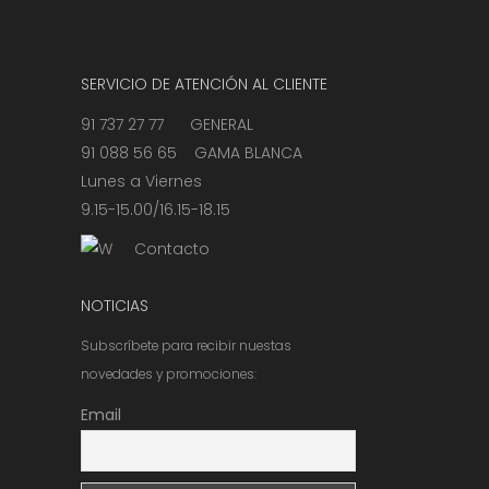
SERVICIO DE ATENCIÓN AL CLIENTE
91 737 27 77 GENERAL
91 088 56 65 GAMA BLANCA
Lunes a Viernes
9.15-15.00/16.15-18.15
Contacto
NOTICIAS
Subscríbete para recibir nuestas
novedades y promociones:
Email