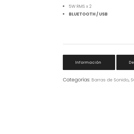
5W RMS x 2
BLUETOOTH / USB
Información
D
Categorías:
,
Barras de Sonido
S