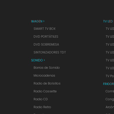
IMAGEN >
TV LED 
SMART TV BOX
TV LE
DVD PORTÁTILES
TV LE
DVD SOBREMESA
TV LE
SINTONIZADORES TDT
TV LE
SONIDO >
TV LE
Barras de Sonido
TV LE
Microcadenas
TV Por
Radio de Bolsillos
FRIGOR
Radio Cassette
Comb
Radio CD
Cong
Radio Retro
Arcó