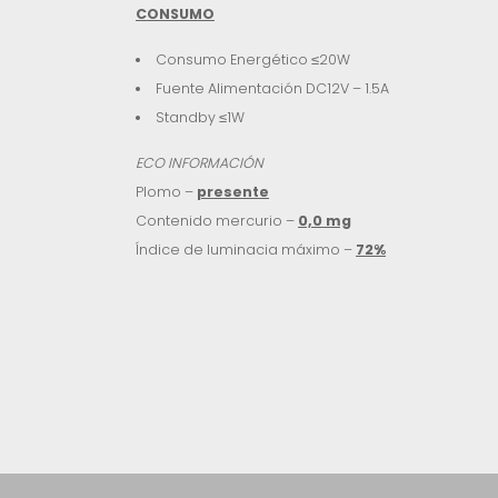
CONSUMO
Consumo Energético ≤20W
Fuente Alimentación DC12V – 1.5A
Standby ≤1W
ECO INFORMACIÓN
Plomo –
presente
Contenido mercurio –
0,0 mg
Índice de luminacia máximo –
72%