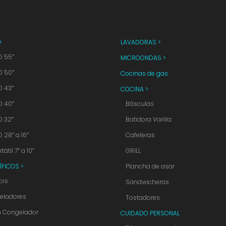
>
LAVADORAS >
D 55″
MICROONDAS >
D 50″
Cocinas de gas
D 43″
COCINA >
D 40″
Básculas
D 32″
Batidora Varilla
D 28″ a 16″
Cafeteras
tátil 7″ a 10″
GRILL
ÍFICOS >
Plancha de asar
is
Sandwicheras
eladores
Tostadores
n Congelador
CUIDADO PERSONAL