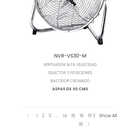
Leer más
NVR-VS30-M
VENTILADOR ALTA VELOCIDAD
SELECTOR 3 POSICIONES
BASTIDOR CROMADO
ASPAS DE 30 CMS
1
2
3
…
14
15
16
17
Show All
18