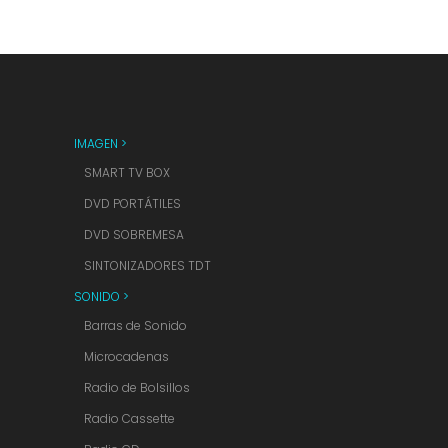
IMAGEN >
SMART TV BOX
DVD PORTÁTILES
DVD SOBREMESA
SINTONIZADORES TDT
SONIDO >
Barras de Sonido
Microcadenas
Radio de Bolsillos
Radio Cassette