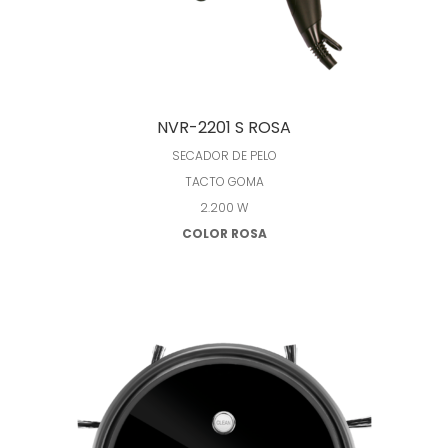
Leer más
NVR-2201 S ROSA
SECADOR DE PELO
TACTO GOMA
2.200 W
COLOR ROSA