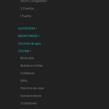
Arcón Congelador
2 Puertas
1 Puerta
LAVADORAS >
MICROONDAS >
Cocinas de gas
COCINA >
Básculas
Batidora Varilla
Cafeteras
GRILL
Plancha de asar
Sandwicheras
Tostadores